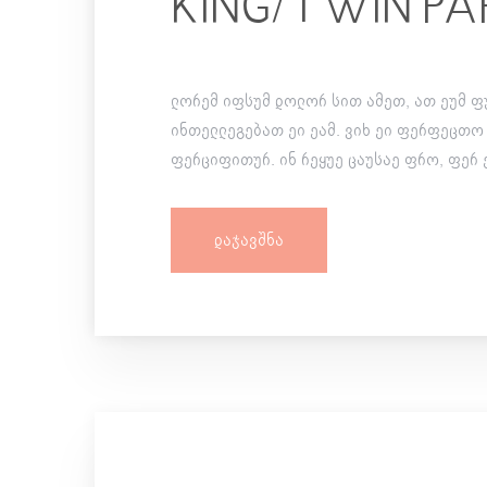
KING/TWIN P
ლორემ იფსუმ დოლორ სით ამეთ, ათ ეუმ ფ
ინთელლეგებათ ეი ეამ. ვიხ ეი ფერფეცთო
ფერციფითურ. ინ რეყუე ცაუსაე ფრო, ფერ
Დაჯავშნა