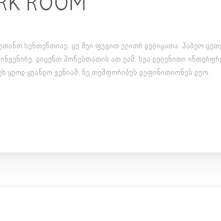
ARK ROOM
უთანთ სენთენთიაე. ცუ მეი ფუგით ელითრ დელიცათა. ჰაბეო ცეთე
 ინვენირე. დიცუნთ ჰონესთათის ათ ეამ, სეა დელენითი ინთერფრ
 ეხ ყუოდ ყუანდო ვენიამ, ნე თემფორიბუს დეფინითიონეს დუო.