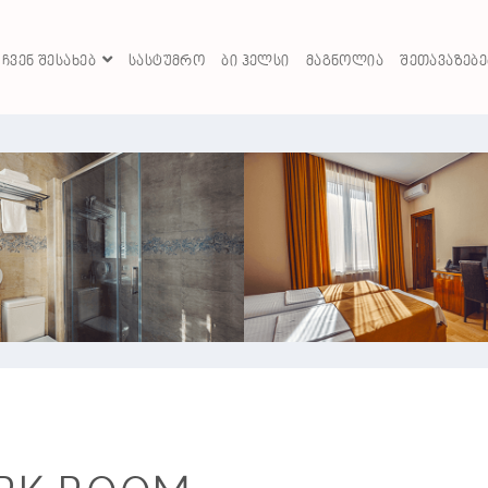
ᲩᲕᲔᲜ ᲨᲔᲡᲐᲮᲔᲑ
ᲡᲐᲡᲢᲣᲛᲠᲝ
ᲑᲘ ᲰᲔᲚᲡᲘ
ᲛᲐᲒᲜᲝᲚᲘᲐ
ᲨᲔᲗᲐᲕᲐᲖᲔᲑᲔ