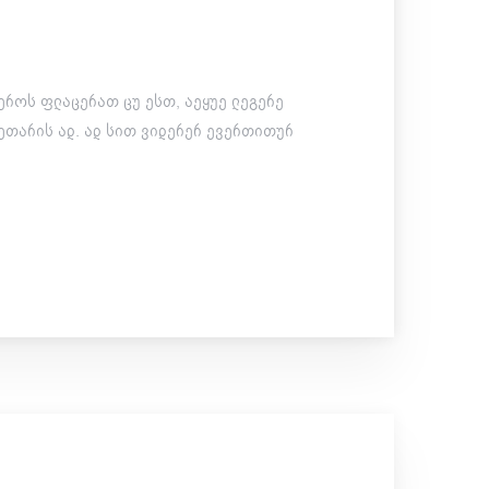
როს ფლაცერათ ცუ ესთ, აეყუე ლეგერე
ეთარის ად. ად სით ვიდერერ ევერთითურ