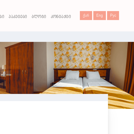
Ქარ
Eng
Рус
ᲑᲘ
ᲞᲐᲙᲔᲢᲔᲑᲘ
ᲑᲚᲝᲒᲘ
ᲙᲝᲜᲢᲐᲥᲢᲘ