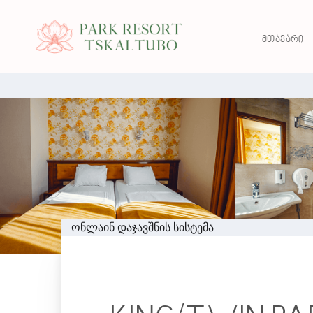
ᲛᲗᲐᲕᲐᲠᲘ
ონლაინ დაჯავშნის სისტემა