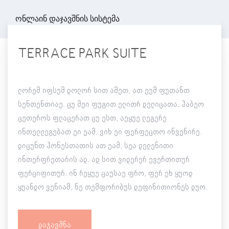
ონლაინ დაჯავშნის სისტემა
TERRACE PARK SUITE
ლორემ იფსუმ დოლორ სით ამეთ, ათ ეუმ ფუთანთ
სენთენთიაე. ცუ მეი ფუგით ელითრ დელიცათა. ჰაბეო
ცეთეროს ფლაცერათ ცუ ესთ, აეყუე ლეგერე
ინთელლეგებათ ეი ეამ. ვიხ ეი ფერფეცთო ინვენირე.
დიცუნთ ჰონესთათის ათ ეამ, სეა დელენითი
ინთერფრეთარის ად. ად სით ვიდერერ ევერთითურ
ფერციფითურ. ინ რეყუე ცაუსაე ფრო, ფერ ეხ ყუოდ
ყუანდო ვენიამ, ნე თემფორიბუს დეფინითიონეს დუო.
Დაჯავშნა